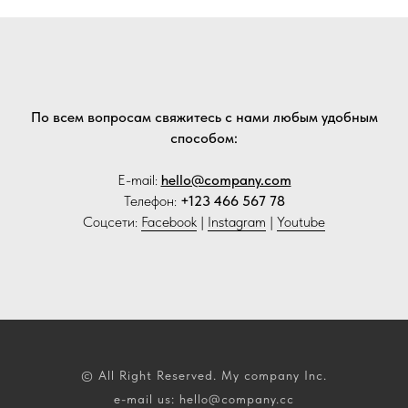
По всем вопросам свяжитесь с нами любым удобным
способом:
E-mail:
hello@company.com
Телефон:
+123 466 567 78
Соцсети:
Facebook
|
Instagram
|
Youtube
© All Right Reserved. My company Inc.
e-mail us: hello@company.cc