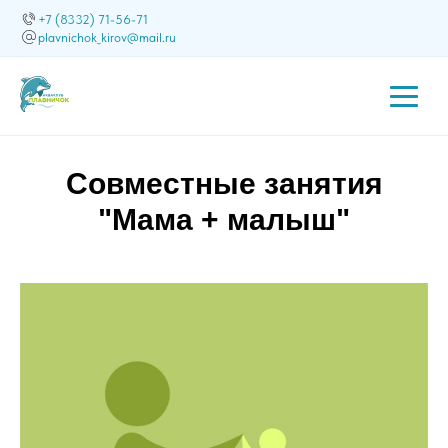
+7 (8332) 71-56-71
plavnichok_kirov@mail.ru
Совместные занятия
"Мама + малыш"